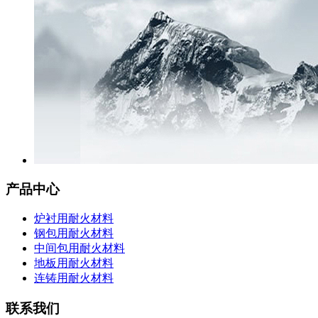
产品中心
炉衬用耐火材料
钢包用耐火材料
中间包用耐火材料
地板用耐火材料
连铸用耐火材料
联系我们