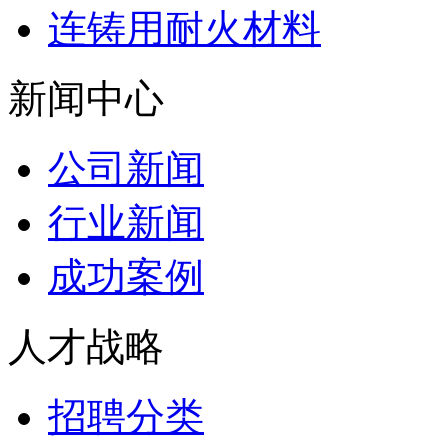
连铸用耐火材料
新闻中心
公司新闻
行业新闻
成功案例
人才战略
招聘分类