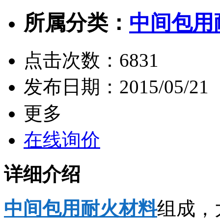
所属分类：
中间包用
点击次数：
6831
发布日期：
2015/05/21
更多
在线询价
详细介绍
中间包用耐火材料
组成，