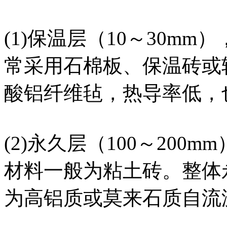
(1)保温层（10～30m
常采用石棉板、保温砖或
酸铝纤维毡，热导率低，
(2)永久层（100～20
材料一般为粘土砖。整体
为高铝质或莫来石质自流