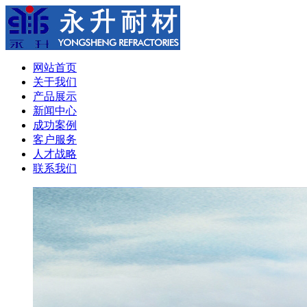
网站首页
关于我们
产品展示
新闻中心
成功案例
客户服务
人才战略
联系我们