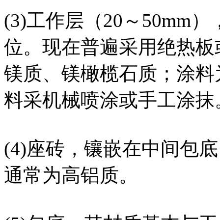
(3)工作层（20～50m
位。现在普遍采用绝热板
镁质、镁橄榄石质；涂料
料采机械喷涂或手工涂抹
(4)座砖，镶嵌在中间包
通常为高铝质。