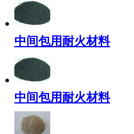
中间包用耐火材料
中间包用耐火材料